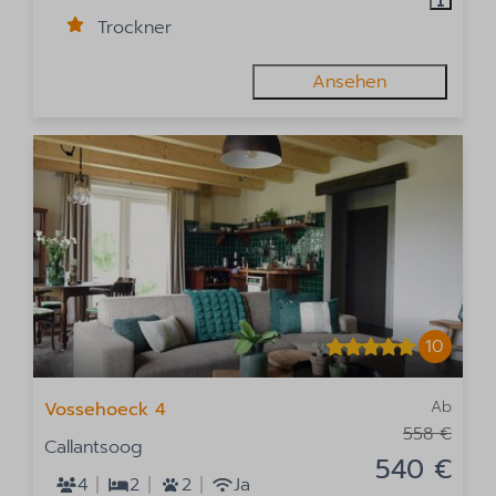
Trockner
Ansehen
10
Ab
Vossehoeck 4
558 €
Callantsoog
540 €
4
2
2
Ja