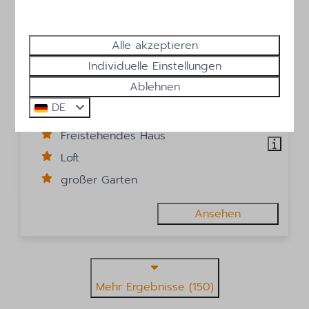
10
Alle akzeptieren
Ab
Individuelle Einstellungen
Duinland 50
360 €
Ablehnen
Sint Maartenszee
DE
3 Nächte
4
2
1
Ja
2 Personen
Freistehendes Haus
Loft
großer Garten
Ansehen
Mehr Ergebnisse (150)