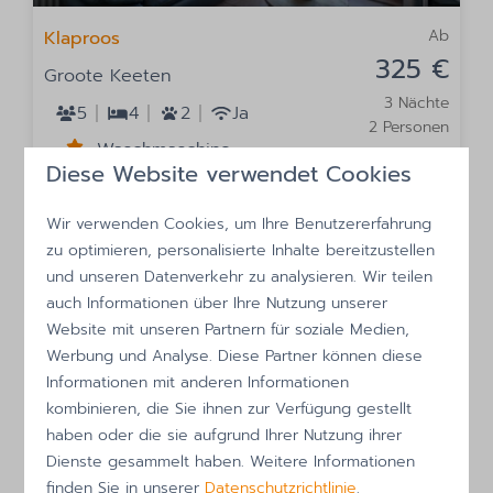
Ab
Klaproos
325 €
Groote Keeten
3 Nächte
5
4
2
Ja
2 Personen
Waschmaschine
Diese Website verwendet Cookies
Hochstuhl
Babybett
Wir verwenden Cookies, um Ihre Benutzererfahrung
zu optimieren, personalisierte Inhalte bereitzustellen
Ansehen
und unseren Datenverkehr zu analysieren. Wir teilen
auch Informationen über Ihre Nutzung unserer
Website mit unseren Partnern für soziale Medien,
Werbung und Analyse. Diese Partner können diese
Informationen mit anderen Informationen
kombinieren, die Sie ihnen zur Verfügung gestellt
haben oder die sie aufgrund Ihrer Nutzung ihrer
Dienste gesammelt haben. Weitere Informationen
finden Sie in unserer
Datenschutzrichtlinie
.