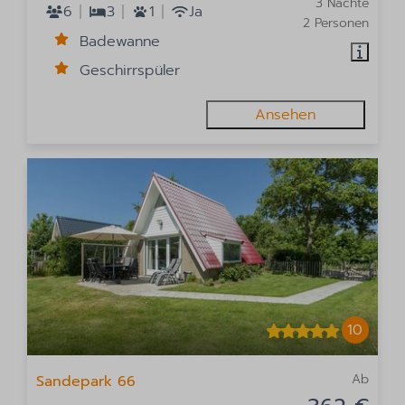
3 Nächte
6
3
1
Ja
2 Personen
Badewanne
Geschirrspüler
Ansehen
10
Ab
Sandepark 66