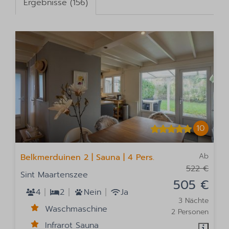
Ergebnisse (156)
10
Ab
Belkmerduinen 2 | Sauna | 4 Pers.
522 €
Sint Maartenszee
505 €
4
2
Nein
Ja
3 Nächte
Waschmaschine
2 Personen
Infrarot Sauna