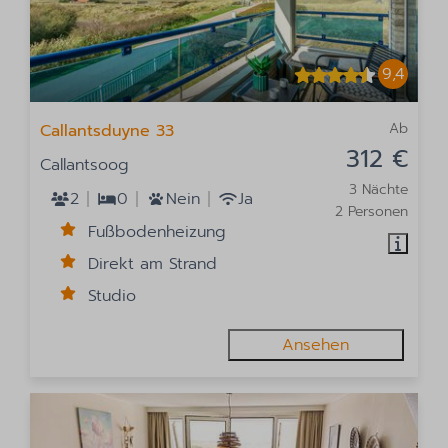
9,4
Ab
Callantsduyne 33
312 €
Callantsoog
3 Nächte
2
0
Nein
Ja
2 Personen
Fußbodenheizung
Direkt am Strand
Studio
Ansehen