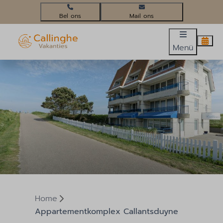
+31(0)224 58 3452
info@callinghevakanties.nl
Menü
Home
Appartementkomplex Callantsduyne