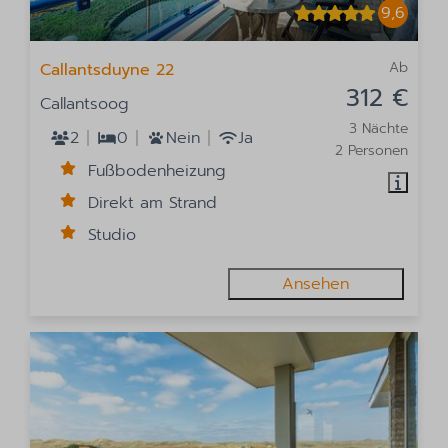
9,6
Ab
Callantsduyne 22
312 €
Callantsoog
3 Nächte
2
0
Nein
Ja
2 Personen
Fußbodenheizung
Direkt am Strand
Studio
Ansehen