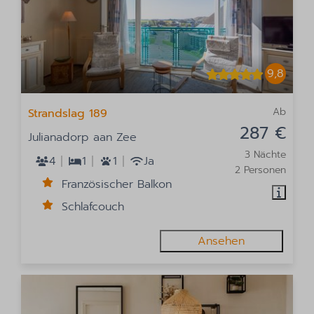
9,8
Ab
Strandslag 189
287 €
Julianadorp aan Zee
3 Nächte
4
1
1
Ja
2 Personen
Französischer Balkon
Schlafcouch
Ansehen