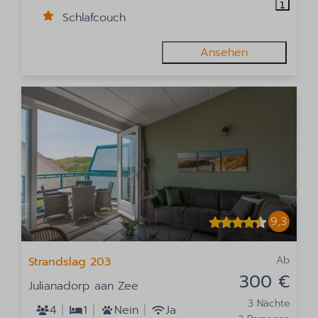
Schlafcouch
Ansehen
9,3
Ab
Strandslag 203
300 €
Julianadorp aan Zee
3 Nächte
4
1
Nein
Ja