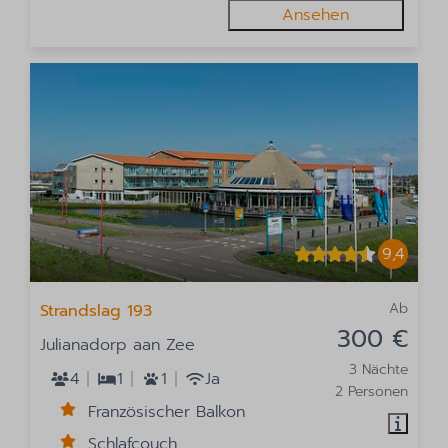
Ansehen
9,4
Ab
Strandslag 193
300 €
Julianadorp aan Zee
3 Nächte
4
1
1
Ja
2 Personen
Französischer Balkon
Schlafcouch