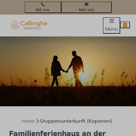
+31(0)224 58 3452
info@callinghevakanties.nl
Menü
Home
Gruppenunterkunft (Kopieren)
Familienferienhaus an der