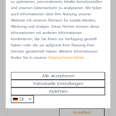
zu optimieren, personalisierte Inhalte bereitzustellen
und unseren Datenverkehr zu analysieren. Wir teilen
auch Informationen über Ihre Nutzung unserer
Website mit unseren Partnern für soziale Medien,
Werbung und Analyse. Diese Partner können diese
Informationen mit anderen Informationen
kombinieren, die Sie ihnen zur Verfügung gestellt
9,2
haben oder die sie aufgrund Ihrer Nutzung ihrer
Dienste gesammelt haben. Weitere Informationen
Ab
De Vlijt - First class (B)
finden Sie in unserer
Datenschutzrichtlinie
.
289 €
De Cocksdorp
3 Nächte
2
1
Nein
Ja
Alle akzeptieren
2 Personen
Klimaanlage
Individuelle Einstellungen
Ablehnen
Whirlpool
DE
Dampfduschkabine
Ansehen