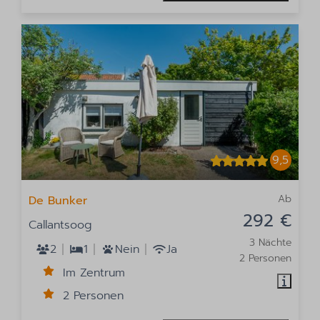
9,5
Ab
De Bunker
292 €
Callantsoog
3 Nächte
2
1
Nein
Ja
2 Personen
Im Zentrum
2 Personen