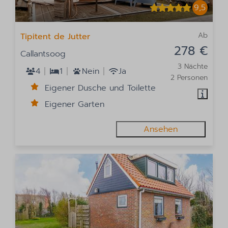
9,5
Ab
Tipitent de Jutter
278 €
Callantsoog
3 Nächte
4
1
Nein
Ja
2 Personen
Eigener Dusche und Toilette
Eigener Garten
Ansehen