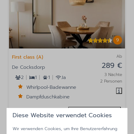
9
Ab
First class (A)
289 €
De Cocksdorp
3 Nächte
2
1
1
Ja
2 Personen
Whirlpool-Badewanne
Dampfduschkabine
Ansehen
Diese Website verwendet Cookies
Wir verwenden Cookies, um Ihre Benutzererfahrung