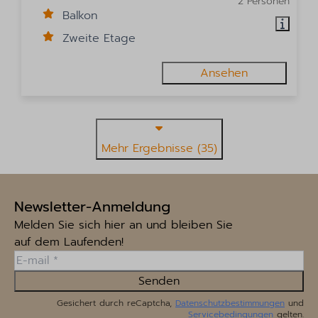
2 Personen
Balkon
Zweite Etage
Ansehen
Mehr Ergebnisse (35)
Newsletter-Anmeldung
Melden Sie sich hier an und bleiben Sie
auf dem Laufenden!
Senden
Gesichert durch reCaptcha,
Datenschutzbestimmungen
und
Servicebedingungen
gelten.