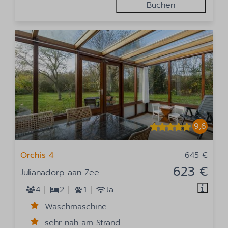
Buchen
9,6
Orchis 4
645 €
623 €
Julianadorp aan Zee
4
2
1
Ja
Waschmaschine
sehr nah am Strand