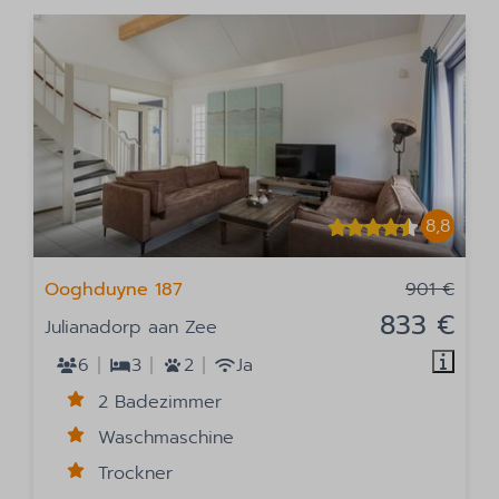
8,8
Ooghduyne 187
901 €
833 €
Julianadorp aan Zee
6
3
2
Ja
2 Badezimmer
Waschmaschine
Trockner