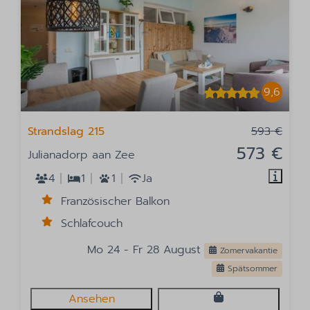
9,6
Strandslag 215
593 €
573 €
Julianadorp aan Zee
4
1
1
Ja
Französischer Balkon
Schlafcouch
Mo 24 - Fr 28 August
Zomervakantie
Spätsommer
Ansehen