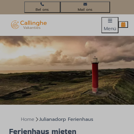
+31(0)224 58 3452
info@callinghevakanties.nl
Menü
Home
Julianadorp Ferienhaus
Ferienhaus mieten