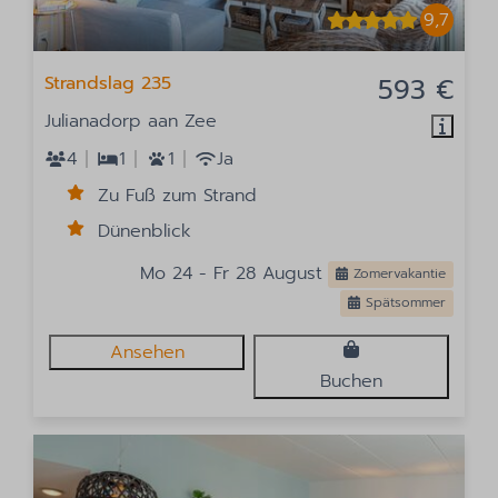
9,7
Strandslag 235
593 €
Julianadorp aan Zee
4
1
1
Ja
Zu Fuß zum Strand
Dünenblick
Mo 24 - Fr 28 August
Zomervakantie
Spätsommer
Ansehen
Buchen