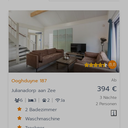
8,8
Ab
Ooghduyne 187
394 €
Julianadorp aan Zee
3 Nächte
6
3
2
Ja
2 Personen
2 Badezimmer
Waschmaschine