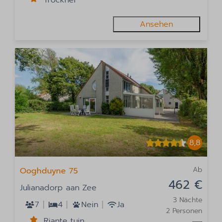
Trockner
Ansehen
8,8
Ab
Ooghduyne 75
462 €
Julianadorp aan Zee
3 Nächte
7
4
Nein
Ja
2 Personen
Riante tuin