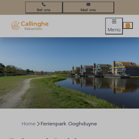
+31(0)224 58 3452
info@callinghevakanties.nl
Menü
Home
Ferienpark Ooghduyne