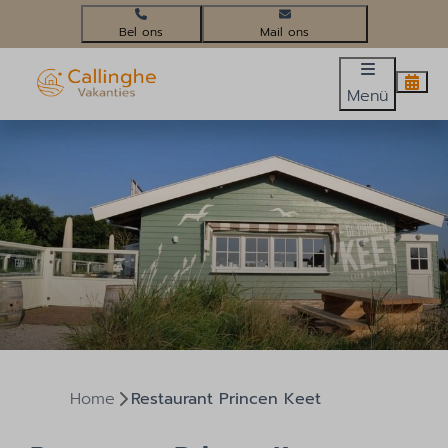
+31(0)224 58 3452
info@callinghevakanties.nl
Menü
Home
Restaurant Princen Keet