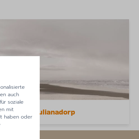
nalisierte
len auch
ür soziale
en mit
derwege Julianadorp
lt haben oder
e