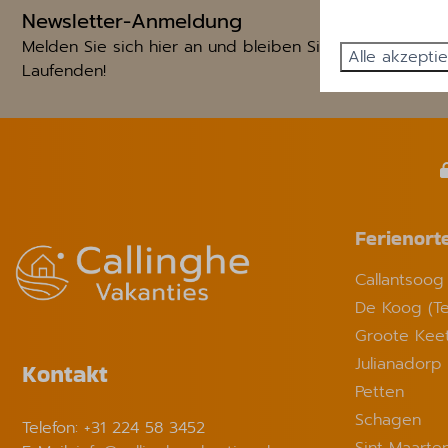
Newsletter-Anmeldung
Melden Sie sich hier an und bleiben Sie auf dem
Alle akzepti
Laufenden!
Ferienort
Callantsoog
De Koog (Te
Groote Kee
Julianadorp
Kontakt
Petten
Schagen
Telefon: +31 224 58 3452