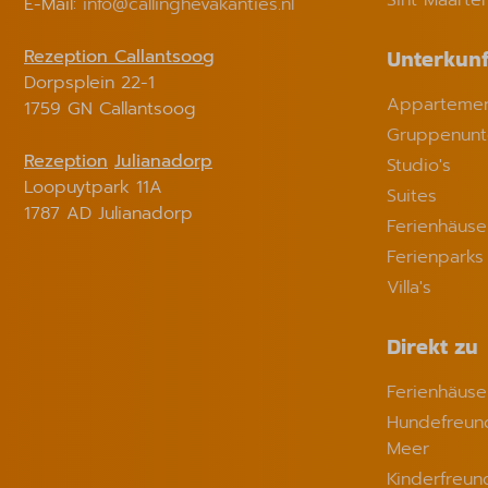
Sint Maarte
E-Mail:
info@callinghevakanties.nl
Rezeption Callantsoog
Unterkunf
Dorpsplein 22-1
Appartemen
1759 GN Callantsoog
Gruppenunt
Rezeption
Julianadorp
Studio's
Loopuytpark 11A
Suites
1787 AD Julianadorp
Ferienhäuse
Ferienparks
Villa's
Direkt zu
Ferienhäus
Hundefreund
Meer
Kinderfreun