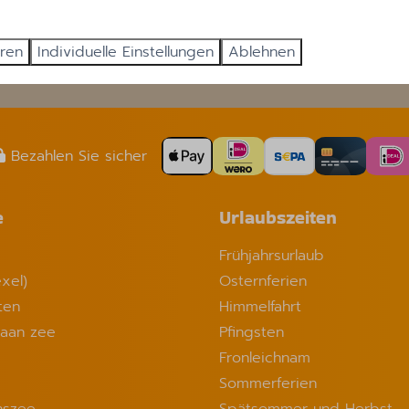
Senden
eren
Individuelle Einstellungen
Ablehnen
Gesichert durc
Bezahlen Sie sicher
e
Urlaubszeiten
Frühjahrsurlaub
xel)
Osternferien
ten
Himmelfahrt
 aan zee
Pfingsten
Fronleichnam
Sommerferien