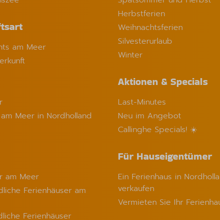
nszee
Spätsommer und Herbst
Herbstferien
tsart
Weihnachtsferien
Silvesterurlaub
ts am Meer
Winter
erkunft
Aktionen & Specials
r
Last-Minutes
 am Meer in Nordholland
Neu im Angebot
Callinghe Specials! ☀️
Für Hauseigentümer
er am Meer
Ein Ferienhaus in Nordholl
verkaufen
liche Ferienhäuser am
Vermieten Sie Ihr Ferienha
dliche Ferienhäuser