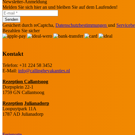
Newsletter-Anmeldung
Melden Sie sich hier an und bleiben Sie auf dem Laufenden!
Senden
Gesichert durch reCaptcha,
Datenschutzbestimmungen
und
Serviceb
Bezahlen Sie sicher
Kontakt
Telefon: +31 224 58 3452
E-Mail:
info@callinghevakanties.nl
Rezeption Callantsoog
Dorpsplein 22-1
1759 GN Callantsoog
Rezeption
Julianadorp
Loopuytpark 11A
1787 AD Julianadorp
Ferienorte