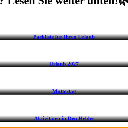
? Lesen Sie weiter unten!
Packliste für Ihren Urlaub
Urlaub 2027
Muttertag
Aktivitäten in Den Helder