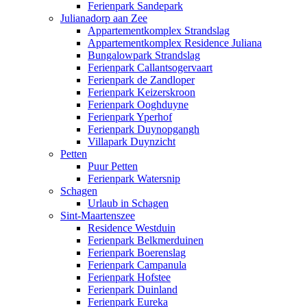
Ferienpark Sandepark
Julianadorp aan Zee
Appartementkomplex Strandslag
Appartementkomplex Residence Juliana
Bungalowpark Strandslag
Ferienpark Callantsogervaart
Ferienpark de Zandloper
Ferienpark Keizerskroon
Ferienpark Ooghduyne
Ferienpark Yperhof
Ferienpark Duynopgangh
Villapark Duynzicht
Petten
Puur Petten
Ferienpark Watersnip
Schagen
Urlaub in Schagen
Sint-Maartenszee
Residence Westduin
Ferienpark Belkmerduinen
Ferienpark Boerenslag
Ferienpark Campanula
Ferienpark Hofstee
Ferienpark Duinland
Ferienpark Eureka