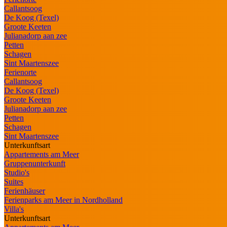
Callantsoog
De Koog (Texel)
Groote Keeten
Julianadorp aan zee
Petten
Schagen
Sint Maartenszee
Ferienorte
Callantsoog
De Koog (Texel)
Groote Keeten
Julianadorp aan zee
Petten
Schagen
Sint Maartenszee
Unterkunftsart
Appartements am Meer
Gruppenunterkunft
Studio's
Suites
Ferienhäuser
Ferienparks am Meer in Nordholland
Villa's
Unterkunftsart