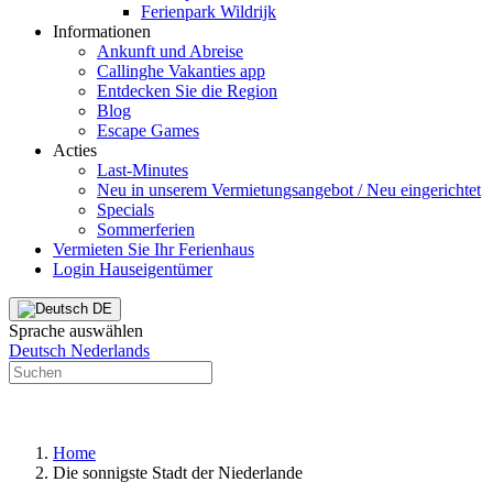
Ferienpark Wildrijk
Informationen
Ankunft und Abreise
Callinghe Vakanties app
Entdecken Sie die Region
Blog
Escape Games
Acties
Last-Minutes
Neu in unserem Vermietungsangebot / Neu eingerichtet
Specials
Sommerferien
Vermieten Sie Ihr Ferienhaus
Login Hauseigentümer
DE
Sprache auswählen
Deutsch
Nederlands
Home
Die sonnigste Stadt der Niederlande