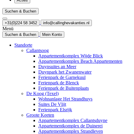
Acties
Suchen & Buchen
+31(0)224 58 3452
info@callinghevakanties.nl
Menü
Suchen & Buchen
Mein Konto
Standorte
Callantsoog
Appartementkomplex Wijde Blick
Appartementkomplex Beach Appartementen
Duynsuites an Meer
Duynpark het Zwanenwater
Ferienpark de Garnekuul
Ferienpark de Blenck
Ferienpark de Buitenplaats
De Koog (Texel)
Wohnanlage Het Strandhuys
Suites De Vlijt
Ferienpark Elsrijk
Groote Keeten
Appartementkomplex Callantsduyne
Appartementkomplex de Duinerei
Appartementkomplex Strandleven