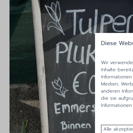
Diese Webs
Wir verwenden
Inhalte bereit
Informationen
Medien, Werbu
anderen Infor
die sie aufgr
Informationen
Alle akzepti