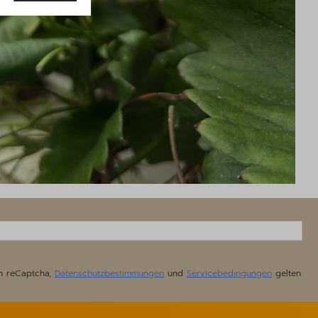
h reCaptcha,
Datenschutzbestimmungen
und
Servicebedingungen
gelten.