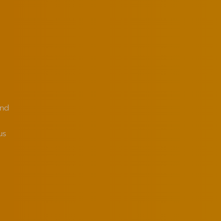
and
us