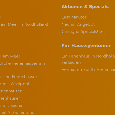
Aktionen & Specials
r
Last-Minutes
 am Meer in Nordholland
Neu im Angebot
Callinghe Specials! ☀️
Für Hauseigentümer
er am Meer
Ein Ferienhaus in Nordholl
verkaufen
liche Ferienhäuser am
Vermieten Sie Ihr Ferienha
dliche Ferienhäuser
r mit Whirlpool
erienhäuser
rienhäuser
r mit Sauna
s mit Schwimmbad