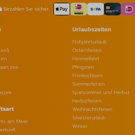
Bezahlen Sie sicher
e
Urlaubszeiten
Frühjahrsurlaub
xel)
Osternferien
ten
Himmelfahrt
 aan zee
Pfingsten
Fronleichnam
Sommerferien
nszee
Spätsommer und Herbst
Herbstferien
tsart
Weihnachtsferien
Silvesterurlaub
ts am Meer
Winter
erkunft