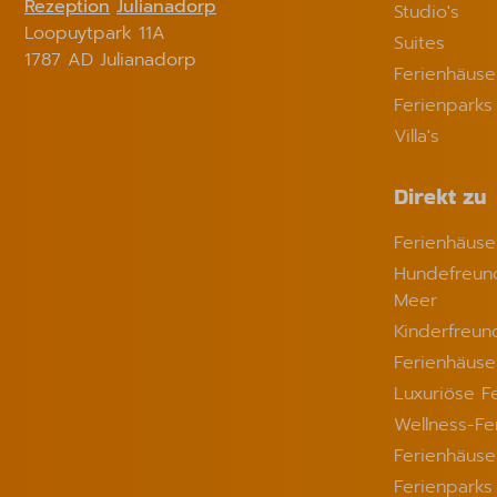
Rezeption
Julianadorp
Studio's
Loopuytpark 11A
Suites
1787 AD Julianadorp
Ferienhäuse
Ferienparks
Villa's
Direkt zu
Ferienhäus
Hundefreund
Meer
Kinderfreun
Ferienhäuse
Luxuriöse F
Wellness-Fe
Ferienhäuse
Ferienpark