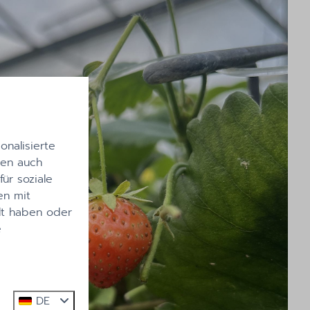
nalisierte
len auch
ür soziale
en mit
lt haben oder
e
DE