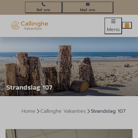
+31(0)224 58 3452
info@callinghevakanties.nl
Menü
Strandslag 107
Home
Callinghe Vakanties
Strandslag 107