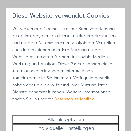
Flachbildfernseher
Diese Website verwendet Cookies
Standort
Strand zu Fuß erreichbar
Wir verwenden Cookies, um Ihre Benutzererfahrung
In der Nähe des Strandes
zu optimieren, personalisierte Inhalte bereitzustellen
und unseren Datenverkehr zu analysieren. Wir teilen
In der Nähe des Spielplatzes
Mein Name ist Jessie, ich bin bereit Ihnen zu
auch Informationen über Ihre Nutzung unserer
In der Nähe des Pools
helfen.
Website mit unseren Partnern für soziale Medien,
+31 (0) 224 583 452
Werbung und Analyse. Diese Partner können diese
Außenbereich
info@callinghevakanties.nl
Informationen mit anderen Informationen
Sonnenschirm
kombinieren, die Sie ihnen zur Verfügung gestellt
Garten
haben oder die sie aufgrund Ihrer Nutzung ihrer
Terrasse: Nicht abgedeckt
Dienste gesammelt haben. Weitere Informationen
Parken: 1
finden Sie in unserer
Datenschutzrichtlinie
.
Verfügbarkeit und Preis
Liegestühle
Liegewiese
Alle akzeptieren
Gartenmöbel
Individuelle Einstellungen
2 Gäste
Abstellraum für Fahrräder