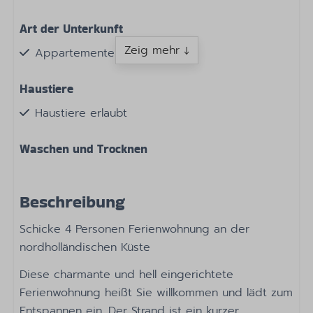
Art der Unterkunft
Zeig mehr ↓
Appartementen
Haustiere
Haustiere erlaubt
Waschen und Trocknen
Staubsauger
Beschreibung
Küche
Schicke 4 Personen Ferienwohnung an der
Kaffeemaschine mit Pads
nordholländischen Küste
Pfannen
Besteck
Diese charmante und hell eingerichtete
Esstisch
Ferienwohnung heißt Sie willkommen und lädt zum
Geschirr
Entspannen ein. Der Strand ist ein kurzer