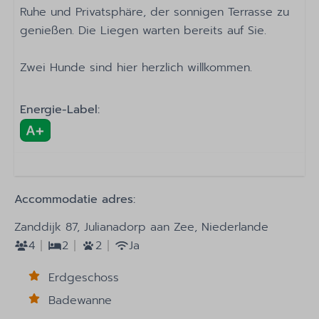
Ruhe und Privatsphäre, der sonnigen Terrasse zu
Dusche
genießen. Die Liegen warten bereits auf Sie.
Toilette
Spülbecken: 1
Zwei Hunde sind hier herzlich willkommen.
Schlafzimmer
Energie-Label:
2 schlafzimmer
Einzelbett: 4
Garderobe
Zugriff auf
Accommodatie adres:
Aufzug
Zanddijk 87, Julianadorp aan Zee, Niederlande
Unterhaltung
4
2
2
Ja
Wi-Fi
Erdgeschoss
Smart-TV
Badewanne
AM/FM-Radio