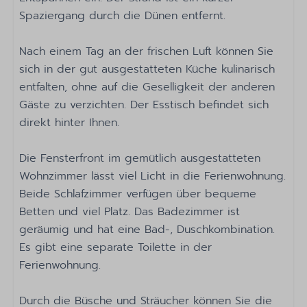
Geschirrspüler
Spaziergang durch die Dünen entfernt.
Gläser zum Trinken
Dampfabzug
Nach einem Tag an der frischen Luft können Sie
Küchengeräte
sich in der gut ausgestatteten Küche kulinarisch
Toaster
entfalten, ohne auf die Geselligkeit der anderen
Kühlschrank: Mit Gefrierfach
Gäste zu verzichten. Der Esstisch befindet sich
Backofen: Heißluftofen
direkt hinter Ihnen.
Mikrowelle: Mikrowelle
Kochen mit Induktion: 4-Brenner
Die Fensterfront im gemütlich ausgestatteten
Kessel: Elektrischer Wasserkocher
Wohnzimmer lässt viel Licht in die Ferienwohnung.
Filterkaffeemaschine
Beide Schlafzimmer verfügen über bequeme
Betten und viel Platz. Das Badezimmer ist
Badezimmer
geräumig und hat eine Bad-, Duschkombination.
Es gibt eine separate Toilette in der
1 badezimmer
Ferienwohnung.
Spiegel
Separate Toilette
Durch die Büsche und Sträucher können Sie die
Badewanne