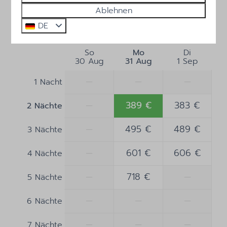
Ablehnen
Heizung und Kühlung
DE
Mo
31-08-2026
Mi
02-09-2026
Zentralheizung
So
Mo
Di
30 Aug
31 Aug
1 Sep
—
—
—
1 Nacht
—
389 €
383 €
2 Nächte
—
495 €
489 €
3 Nächte
—
601 €
606 €
4 Nächte
—
718 €
—
5 Nächte
—
—
—
6 Nächte
—
—
—
7 Nächte