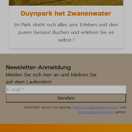
Duynpark het Zwanenwater
Im Park dreht sich alles ums Erleben und den
puren Genuss! Buchen und erleben Sie es
selbst..!
Newsletter-Anmeldung
Melden Sie sich hier an und bleiben Sie
auf dem Laufenden!
Senden
Gesichert durch reCaptcha,
Datenschutzbestimmungen
und
Servicebedingungen
gelten.