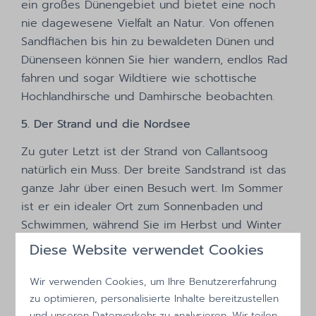
ein großes Dünengebiet und bietet eine noch
nie dagewesene Vielfalt an Natur. Von offenen
Sandflächen bis hin zu bewaldeten Dünen und
Dünenseen können Sie hier wandern, endlos Rad
fahren und sogar Wildtiere wie schottische
Hochlandhirsche und Damhirsche beobachten.
5. Der Strand und die Nordsee
Zu guter Letzt ist der Strand von Callantsoog
natürlich ein Muss. Der breite Sandstrand ist das
ganze Jahr über einen Besuch wert. Im Sommer
ist er ein idealer Ort zum Sonnenbaden und
Schwimmen, während Sie im Herbst und Winter
lange Strandspaziergänge unternehmen und den
Diese Website verwendet Cookies
rauen Charakter der Nordsee genießen können.
Unterwegs können Sie ungewöhnliche Muscheln
Wir verwenden Cookies, um Ihre Benutzererfahrung
finden oder Seehunde in der Brandung
zu optimieren, personalisierte Inhalte bereitzustellen
und unseren Datenverkehr zu analysieren. Wir teilen