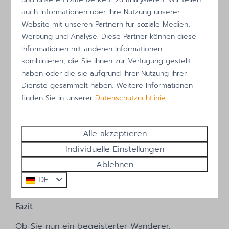
beobachten.
auch Informationen über Ihre Nutzung unserer
Tipps für Ihren Besuch
Website mit unseren Partnern für soziale Medien,
Werbung und Analyse. Diese Partner können diese
-
Beste Reisezeit:
Obwohl jede Jahreszeit ihren
Informationen mit anderen Informationen
Reiz hat, ist der Frühling ideal für die blühenden
kombinieren, die Sie ihnen zur Verfügung gestellt
Blumenfelder und der Herbst für die Ruhe in den
haben oder die sie aufgrund Ihrer Nutzung ihrer
Naturschutzgebieten.
Dienste gesammelt haben. Weitere Informationen
finden Sie in unserer
Datenschutzrichtlinie
.
-
Erreichbarkeit:
Callantsoog ist sowohl mit dem
Auto als auch mit öffentlichen Verkehrsmitteln gut
erreichbar. Es gibt genügend Parkplätze und
Alle akzeptieren
Fahrradverleihstellen im Dorf.
Individuelle Einstellungen
-
Mitnehmen:
Festes Schuhwerk, ein Fernglas und
Ablehnen
eventuell eine Picknickdecke, um unterwegs die
DE
Aussicht zu genießen.
Fazit
Ob Sie nun ein begeisterter Wanderer,