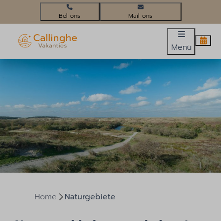
+31(0)224 58 3452
info@callinghevakanties.nl
Menü
Home
Naturgebiete