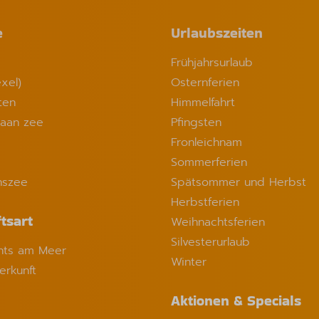
e
Urlaubszeiten
Frühjahrsurlaub
xel)
Osternferien
ten
Himmelfahrt
 aan zee
Pfingsten
Fronleichnam
Sommerferien
nszee
Spätsommer und Herbst
Herbstferien
tsart
Weihnachtsferien
Silvesterurlaub
ts am Meer
Winter
erkunft
Aktionen & Specials