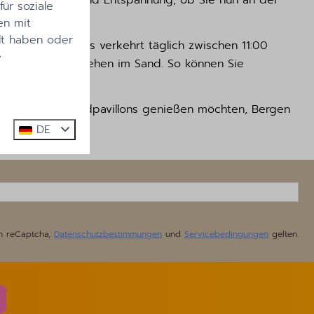
Zee Ruhe, Platz und Entspannung, ob Sie nun an der
ür soziale
en mit
lt haben oder
ein. Dieser Bus verkehrt täglich zwischen 11:00
e
Füße im Handumdrehen im Sand. So können Sie
n einem der Strandpavillons genießen möchten, Bergen
DE
h reCaptcha,
Datenschutzbestimmungen
und
Servicebedingungen
gelten.