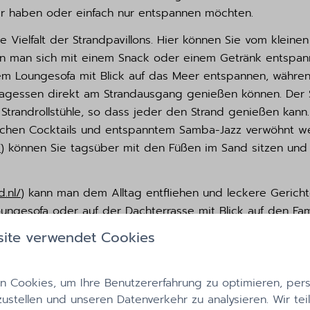
er haben oder einfach nur entspannen möchten.
e Vielfalt der Strandpavillons. Hier können Sie vom klei
nen man sich mit einem Snack oder einem Getränk entspan
nem Loungesofa mit Blick auf das Meer entspannen, währen
tagessen direkt am Strandausgang genießen können. Der S
t Strandrollstühle, so dass jeder den Strand genießen ka
ischen Cocktails und entspanntem Samba-Jazz verwöhnt w
/
) können Sie tagsüber mit den Füßen im Sand sitzen und
.nl/
) kann man dem Alltag entfliehen und leckere Gerich
oungesofa oder auf der Dachterrasse mit Blick auf den Fa
he Drinks oder eine Party, und im Noorderlicht (
https://noo
ite verwendet Cookies
rand und die umliegenden Dünen sind das ganze Jahr über 
 Cookies, um Ihre Benutzererfahrung zu optimieren, perso
Sie sich von der tosenden See beeindrucken lassen, währ
zustellen und unseren Datenverkehr zu analysieren. Wir tei