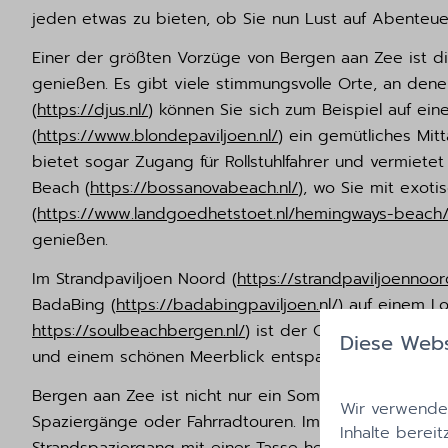
jeden etwas zu bieten, ob Sie nun Lust auf Abenteu
Einer der größten Vorzüge von Bergen aan Zee ist di
genießen. Es gibt viele stimmungsvolle Orte, an de
(
https://djus.nl/
) können Sie sich zum Beispiel auf ei
(
https://www.blondepaviljoen.nl/
) ein gemütliches Mit
bietet sogar Zugang für Rollstuhlfahrer und vermiete
Beach (
https://bossanovabeach.nl/
), wo Sie mit exot
(
https://www.landgoedhetstoet.nl/hemingways-beach
genießen.
Im Strandpaviljoen Noord (
https://strandpaviljoennoord
BadaBing (
https://badabingpaviljoen.nl/
) auf einem L
https://soulbeachbergen.nl/
) ist der Ort für gemütlic
Diese Webs
und einem schönen Meerblick entspannen.
Bergen aan Zee ist nicht nur ein Sommerziel. Der St
Wir verwenden
Spaziergänge oder Fahrradtouren. Im Herbst können 
Inhalte bereit