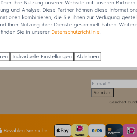
aufwärmen. In allen vier Jahreszeiten bietet Bergen aan 
 über Ihre Nutzung unserer Website mit unseren Partnern f
 heißen Sommertag die Sonne genießen wollen.
ng und Analyse. Diese Partner können diese Information
mationen kombinieren, die Sie ihnen zur Verfügung gestel
er einfach mit dem kostenlosen Küstenbus zu erreichen s
und Ihrer Nutzung ihrer Dienste gesammelt haben. Weiter
. Sie können alle 30 Minuten einsteigen und haben die 
 finden Sie in unserer
Datenschutzrichtlinie
.
to zu Hause lassen.
enteuerliche Surfsession oder eine köstliche Mahlzeit i
erfekten Strandtag.
eren
Individuelle Einstellungen
Ablehnen
Senden
Gesichert durc
Bezahlen Sie sicher