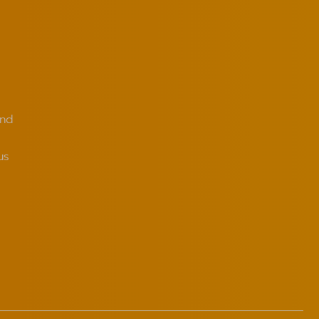
and
us