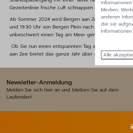
Strandspaziergang mit einer Tasse heißer Schokolade 
Informationen
Gezeitenlinie frische Luft schnappen oder an einem
Medien, Werbu
anderen Infor
Ab Sommer 2024 wird Bergen aan Zee auch wieder sup
die sie aufgr
und 19:30 Uhr von Bergen Plein nach Bergen aan Zee
Informationen
unbeschwert einen Tag am Meer genießen und das Au
Ob Sie nun einen entspannten Tag am Strand, eine ab
aan Zee bietet das ganze Jahr über alles für einen p
Alle akzepti
Newsletter-Anmeldung
Melden Sie sich hier an und bleiben Sie auf dem
Laufenden!