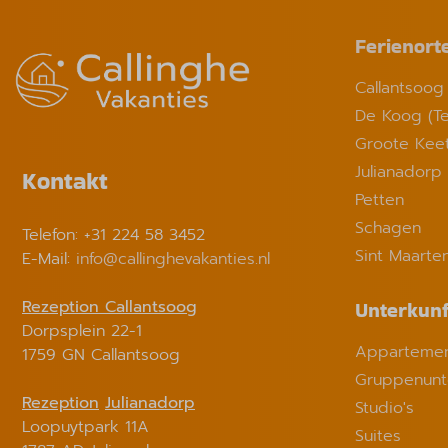
Ferienort
Callantsoog
De Koog (Te
Groote Kee
Julianadorp
Kontakt
Petten
Schagen
Telefon: +31 224 58 3452
Sint Maarte
E-Mail:
info@callinghevakanties.nl
Rezeption Callantsoog
Unterkunf
Dorpsplein 22-1
Appartemen
1759 GN Callantsoog
Gruppenunt
Rezeption
Julianadorp
Studio's
Loopuytpark 11A
Suites