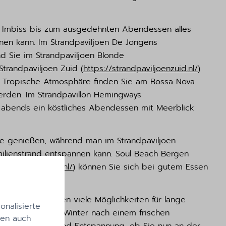
nen Imbiss bis zum ausgedehnten Abendessen alles
nen kann. Im Strandpaviljoen De Jongens
d Sie im Strandpaviljoen Blonde
trandpaviljoen Zuid (
https://strandpaviljoenzuid.nl/
)
nn. Tropische Atmosphäre finden Sie am Bossa Nova
erden. Im Strandpavillon Hemingways
 abends ein köstliches Abendessen mit Meerblick
te genießen, während man im Strandpaviljoen
milienstrand entspannen kann. Soul Beach Bergen
rderlicht-bergen.nl/
) können Sie sich bei gutem Essen
schön und bieten viele Möglichkeiten für lange
nalisierte
end Sie sich im Winter nach einem frischen
len auch