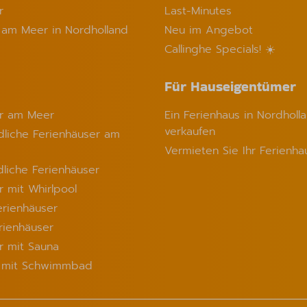
r
Last-Minutes
 am Meer in Nordholland
Neu im Angebot
Callinghe Specials! ☀️
Für Hauseigentümer
er am Meer
Ein Ferienhaus in Nordholl
verkaufen
liche Ferienhäuser am
Vermieten Sie Ihr Ferienha
dliche Ferienhäuser
r mit Whirlpool
erienhäuser
rienhäuser
r mit Sauna
s mit Schwimmbad