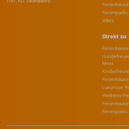
1787 AD Julianadorp
Ferienhäuse
Ferienparks
Villa's
Direkt zu
Ferienhäus
Hundefreund
Meer
Kinderfreun
Ferienhäuse
Luxuriöse F
Wellness-Fe
Ferienhäuse
Ferienpark