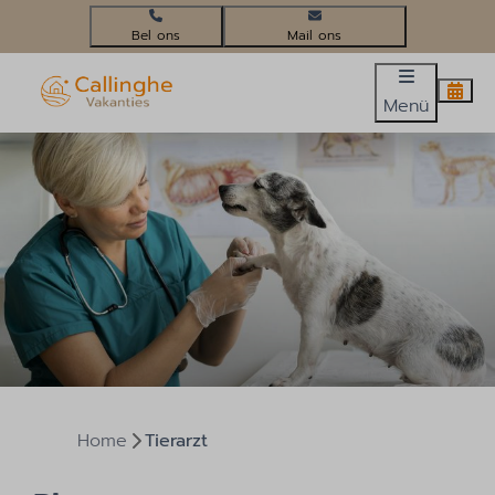
+31(0)224 58 3452
info@callinghevakanties.nl
Menü
Home
Tierarzt