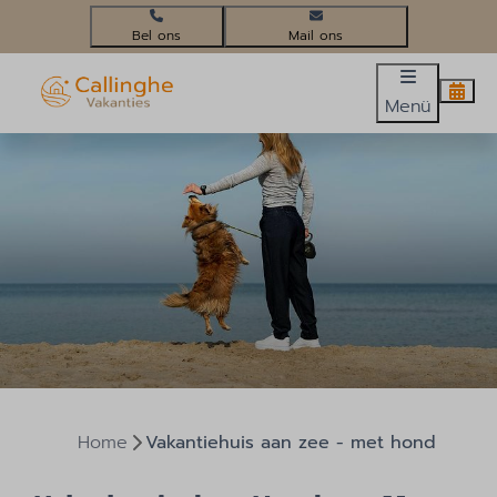
+31(0)224 58 3452
info@callinghevakanties.nl
Menü
Home
Vakantiehuis aan zee - met hond