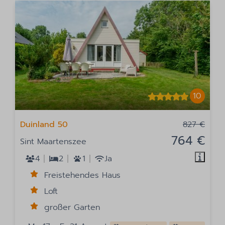
10
Duinland 50
827 €
764 €
Sint Maartenszee
4
2
1
Ja
Freistehendes Haus
Loft
großer Garten