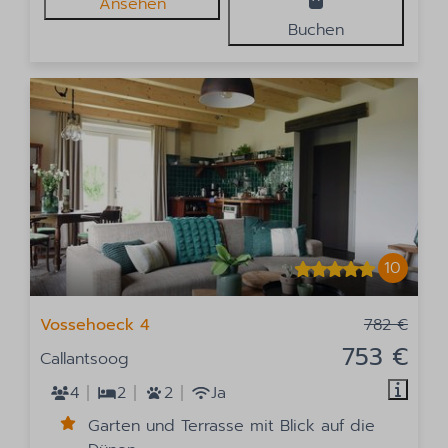
Ansehen
Buchen
10
Vossehoeck 4
782 €
753 €
Callantsoog
4
2
2
Ja
Garten und Terrasse mit Blick auf die