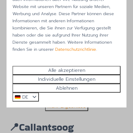
588 €
Julianadorp aan Zee
Website mit unseren Partnern für soziale Medien,
Werbung und Analyse. Diese Partner können diese
4
1
1
Ja
Informationen mit anderen Informationen
Französischer Balkon
kombinieren, die Sie ihnen zur Verfügung gestellt
Schlafcouch
haben oder die sie aufgrund Ihrer Nutzung ihrer
Dienste gesammelt haben. Weitere Informationen
Mo 24 - Fr 28 August
Zomervakantie
August
finden Sie in unserer
Datenschutzrichtlinie
.
Spätsommer
Ansehen
Alle akzeptieren
Buchen
Individuelle Einstellungen
Ablehnen
DE
Mehr Ergebnisse
📍
Callantsoog