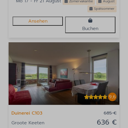
Mo 17 - Fr 21 August
Zomervakantie
August
Spätsommer
Ansehen
Buchen
9,6
Duinerei C103
685 €
636 €
Groote Keeten