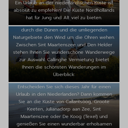
Ein Urlaub an der niederländischen Küste ist
Sint Maartenszee bis Den
absolut zu empfehlen! Die Küste Nordhollands
Helder
hat für Jung und Alt viel zu bieten.
Lassen Sie sich während einer Wanderung
durch die Dünen und die umliegenden
Naturgebiete den Wind um die Ohren wehen.
Zwischen Sint Maartenszee und Den Helder
stehen Ihnen Sie wunderschöne Wanderwege
zur Auswahl. Callinghe Vermietung bietet
Ihnen die schönsten Wanderungen im
Urlaub im niederländischen
Überblick:
Nachbarland 2023
Entscheiden Sie sich dieses Jahr für einen
Urlaub in den Niederlanden? Dann kommen
Die schönsten Strände der
Sie an die Küste von Callantsoog, Groote
Niederlande finden Sie hier
Keeten, Julianadorp aan Zee, Sint
Die Strände an der Spitze von Nordholland
Maartenszee oder De Koog (Texel) und
sind sauber und breit und zu jeder Jahreszeit
genießen Sie einen wunderbar erholsamen