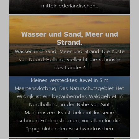
mittelniederländischen...
Wasser und Sand, Meer und
Top 3 Naturgebiete in der Nähe
Strand.
Ihres Ferienhauses!
Wasser und Sand, Meer und Strand. Die Küste
Lesen Sie unsere Top 3 der schönsten
von Noord-Holland, vielleicht die schönste
Naturgebiete im Kop van N-H in der Nähe
des Landes?
Ihres Ferienhauses am Meer! Zuerst ein
kleines verstecktes Juwel in Sint
Maartensvlotbrug! Das Naturschutzgebiet Het
Wildrijk ist ein bezauberndes Waldgebiet in
Unsere Top 5 Ausflugsziele im
Nordholland, in der Nähe von Sint
Kop van Noord-Holland
Maartenszee. Es ist bekannt für seine
Im Kop van Noord-Holland gibt es viele
schönen Frühlingsblumen, vor allem für die
lustige Aktivitäten und Attraktionen, die für
üppig blühenden Buschwindröschen.
Kinder geeignet sind. Hier sind einige