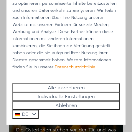
zu optimieren, personalisierte Inhalte bereitzustellen
und unseren Datenverkehr zu analysieren. Wir teilen
auch Informationen über Ihre Nutzung unserer
Website mit unseren Partnern für soziale Medien,
Werbung und Analyse. Diese Partner können diese
Urlaub 2026
Informationen mit anderen Informationen
kombinieren, die Sie ihnen zur Verfügung gestellt
haben oder die sie aufgrund Ihrer Nutzung ihrer
Dienste gesammelt haben. Weitere Informationen
finden Sie in unserer
Datenschutzrichtlinie
.
An der Küste frische Luft
schnappen
Frische Luft an der Küste von Callantsoog –
Alle akzeptieren
der Zauber des Herbstes
Individuelle Einstellungen
Osterferien in Callantsoog – Ihr
Ablehnen
perfektes Frühlingsziel an der
DE
niederländischen Küste
Die Osterferien stehen vor der Tür, und was